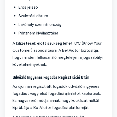
Erős jelszó
Születési dátum
Lakóhely szerinti ország
Pénznem kiválasztása
A kifizetések előtt szükség lehet KYC (Know Your
Customer) azonosításra. A BetVictor biztosítja,
hogy minden felhasználó megfeleljen a jogszabályi
követelményeknek.
Üdvözlő Ingyenes Fogadás Regisztráció Után
Az újonnan regisztrált fogadók üdvözlő ingyenes
fogadást vagy első fogadási ajánlatot kaphatnak.
Ez nagyszerű módja annak, hogy kockázat nélkül
kipróbálja a BetVictor fogadási platformját.