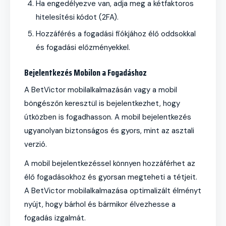
Ha engedélyezve van, adja meg a kétfaktoros
hitelesítési kódot (2FA).
Hozzáférés a fogadási fiókjához élő oddsokkal
és fogadási előzményekkel.
Bejelentkezés Mobilon a Fogadáshoz
A BetVictor mobilalkalmazásán vagy a mobil
böngészőn keresztül is bejelentkezhet, hogy
útközben is fogadhasson. A mobil bejelentkezés
ugyanolyan biztonságos és gyors, mint az asztali
verzió.
A mobil bejelentkezéssel könnyen hozzáférhet az
élő fogadásokhoz és gyorsan megteheti a tétjeit.
A BetVictor mobilalkalmazása optimalizált élményt
nyújt, hogy bárhol és bármikor élvezhesse a
fogadás izgalmát.