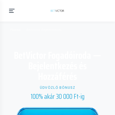
Főoldal
›
BetVictor Bejelentkezés
BetVictor Fogadóiroda —
Bejelentkezés és
Hozzáférés
ÜDVÖZLŐ BÓNUSZ
100% akár 30 000 Ft-ig