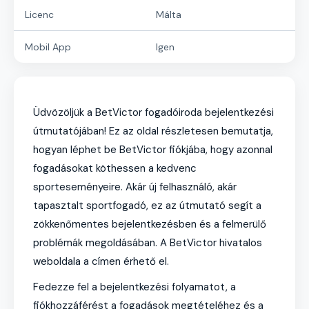
Licenc
Málta
Mobil App
Igen
Üdvözöljük a BetVictor fogadóiroda bejelentkezési
útmutatójában! Ez az oldal részletesen bemutatja,
hogyan léphet be BetVictor fiókjába, hogy azonnal
fogadásokat köthessen a kedvenc
sporteseményeire. Akár új felhasználó, akár
tapasztalt sportfogadó, ez az útmutató segít a
zökkenőmentes bejelentkezésben és a felmerülő
problémák megoldásában. A BetVictor hivatalos
weboldala a címen érhető el.
Fedezze fel a bejelentkezési folyamatot, a
fiókhozzáférést a fogadások megtételéhez és a